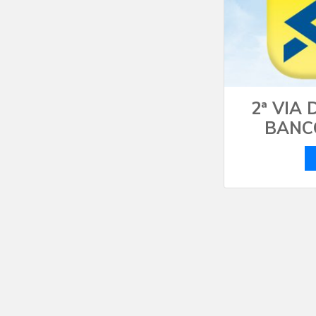
2ª VIA
BANC